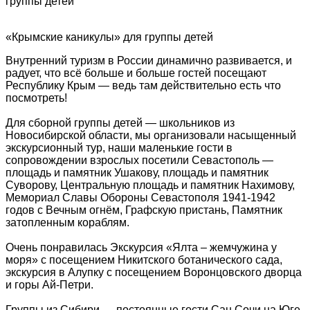
группы детей
«Крымские каникулы» для группы детей
Внутренний туризм в России динамично развивается, и
радует, что всё больше и больше гостей посещают
Республику Крым — ведь там действительно есть что
посмотреть!
Для сборной группы детей — школьников из
Новосибирской области, мы организовали насыщенный
экскурсионный тур, наши маленькие гости в
сопровождении взрослых посетили Севастополь —
площадь и памятник Ушакову, площадь и памятник
Суворову, Центральную площадь и памятник Нахимову,
Мемориал Славы Обороны Севастополя 1941-1942
годов с Вечным огнём, Графскую пристань, Памятник
затопленным кораблям.
Очень понравилась Экскурсия «Ялта – жемчужина у
моря» с посещением Никитского ботанического сада,
экскурсия в Алупку с посещением Воронцовского дворца
и горы Ай-Петри.
Группы из Сибири — постоянные гости Сан Сочи на Юге